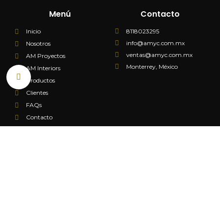
Menú
Contacto
8118023295
Inicio
info@amyc.com.mx
Nosotros
ventas@amyc.com.mx
AM Proyectos
Monterrey, México
AM Interiors
Productos
Clientes
FAQs
Contacto
Facturación