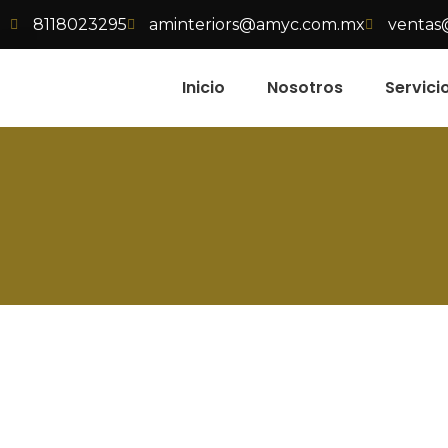
8118023295
aminteriors@amyc.com.mx
ventas
Inicio
Nosotros
Servici