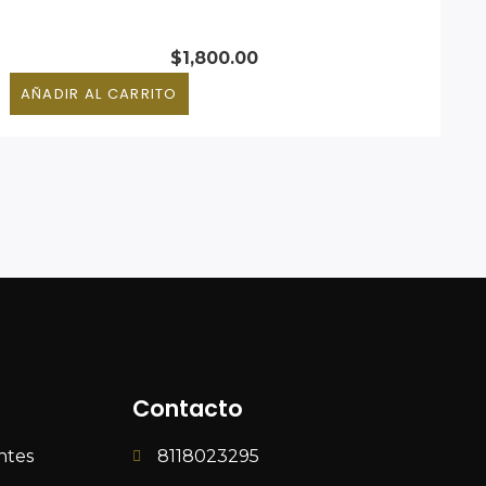
$
1,800.00
AÑADIR AL CARRITO
Contacto
ntes
8118023295