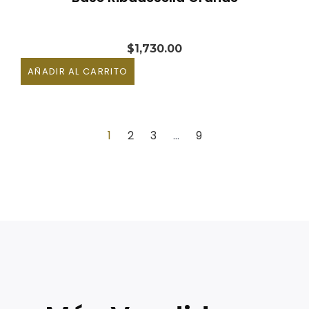
$
1,730.00
AÑADIR AL CARRITO
1
2
3
…
9