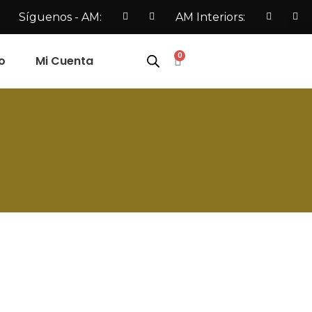
Síguenos - AM:
AM Interiors:
0
o
Mi Cuenta