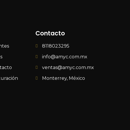
Contacto
ntes
8118023295
s
info@amyc.com.mx
tacto
ventas@amyc.com.mx
turación
Monterrey, México