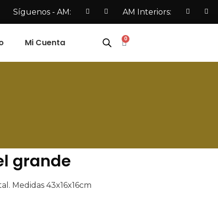
Síguenos - AM:
AM Interiors:
0
o
Mi Cuenta
el grande
stal. Medidas 43x16x16cm