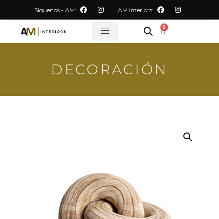
Síguenos - AM:
AM Interiors:
0
DECORACIÓN