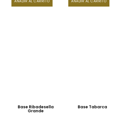
AÑADIR AL CARRITO
AÑADIR AL CARRITO
Base Ribadesella
Base Tabarca
Grande