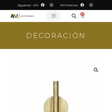
Síguenos - AM:
AM Interiors:
0
DECORACIÓN