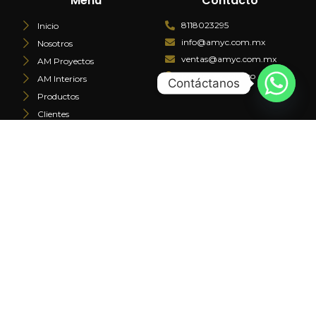
Menú
Contacto
8118023295
Inicio
info@amyc.com.mx
Nosotros
ventas@amyc.com.mx
AM Proyectos
Monterrey, México
AM Interiors
Contáctanos
Productos
Clientes
FAQs
Contacto
Facturación