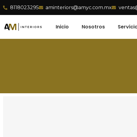
8118023295
aminteriors@amyc.com.mx
ventas
Inicio
Nosotros
Servici