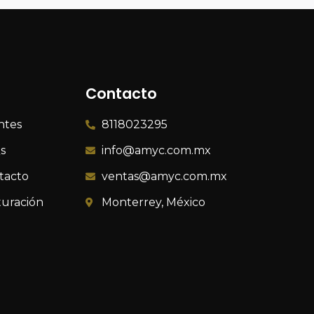
Contacto
ntes
8118023295
s
info@amyc.com.mx
tacto
ventas@amyc.com.mx
turación
Monterrey, México