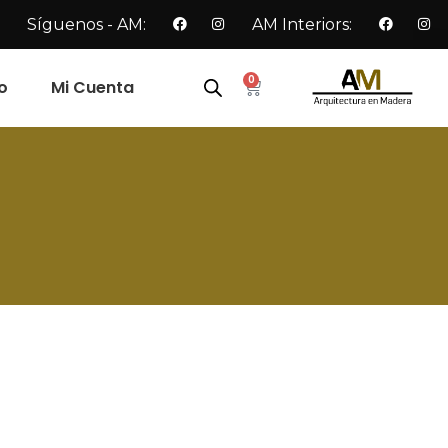
Síguenos - AM:
AM Interiors:
0
o
Mi Cuenta