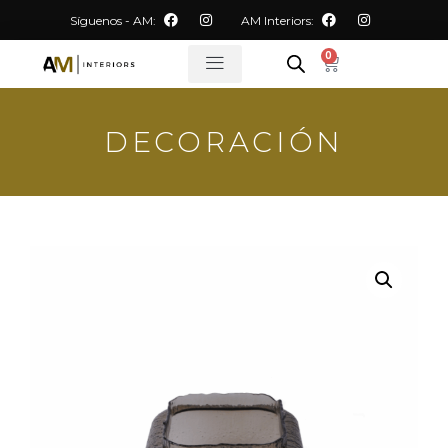
Síguenos - AM:
AM Interiors:
0
DECORACIÓN